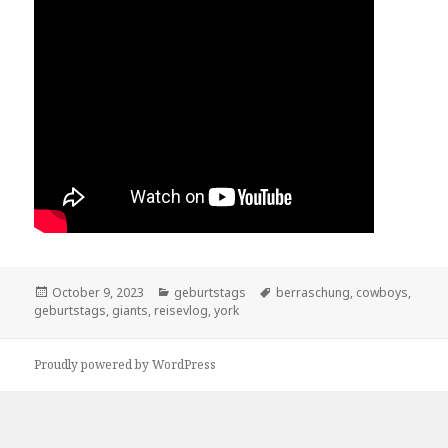
Posted
October 9, 2023
Categories
geburtstags
Tags
berraschung
,
cowboys
,
geburtstags
on
,
giants
,
reisevlog
,
york
Proudly powered by WordPress